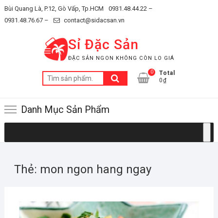
Skip
Bùi Quang Là, P.12, Gò Vấp, Tp.HCM
0931.48.44.22 –
to
0931.48.76.67 –
contact@sidacsan.vn
content
Sỉ Đặc Sản
ĐẶC SẢN NGON KHÔNG CÒN LO GIÁ
0
Total
Tìm
0₫
kiếm:
Danh Mục Sản Phẩm
Thẻ:
mon ngon hang ngay