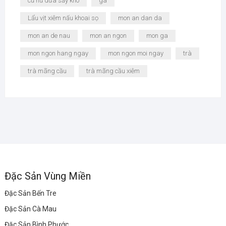
củ hủ dừa sấy khô
gà
Lẩu vịt xiêm nấu khoai sọ
mon an dan da
mon an de nau
mon an ngon
mon ga
mon ngon hang ngay
mon ngon moi ngay
trà
trà mãng cầu
trà mãng cầu xiêm
Đặc Sản Vùng Miền
Đặc Sản Bến Tre
Đặc Sản Cà Mau
Đặc Sản Bình Phước