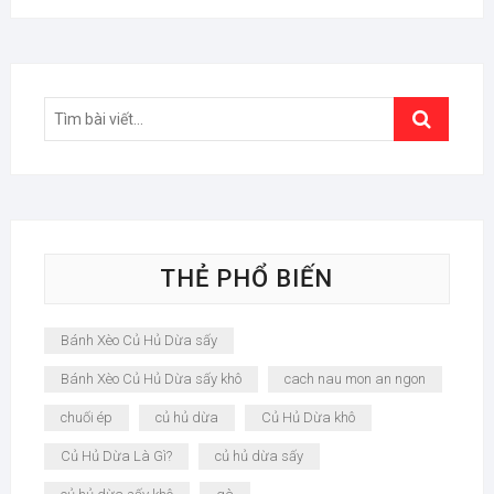
Search
…
THẺ PHỔ BIẾN
Bánh Xèo Củ Hủ Dừa sấy
Bánh Xèo Củ Hủ Dừa sấy khô
cach nau mon an ngon
chuối ép
củ hủ dừa
Củ Hủ Dừa khô
Củ Hủ Dừa Là Gì?
củ hủ dừa sấy