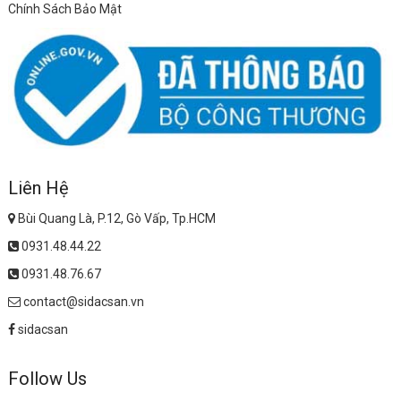
Chính Sách Bảo Mật
Liên Hệ
Bùi Quang Là, P.12, Gò Vấp, Tp.HCM
0931.48.44.22
0931.48.76.67
contact@sidacsan.vn
sidacsan
Follow Us