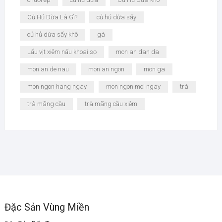
Củ Hủ Dừa Là Gì?
củ hủ dừa sấy
củ hủ dừa sấy khô
gà
Lẩu vịt xiêm nấu khoai sọ
mon an dan da
mon an de nau
mon an ngon
mon ga
mon ngon hang ngay
mon ngon moi ngay
trà
trà mãng cầu
trà mãng cầu xiêm
Đặc Sản Vùng Miền