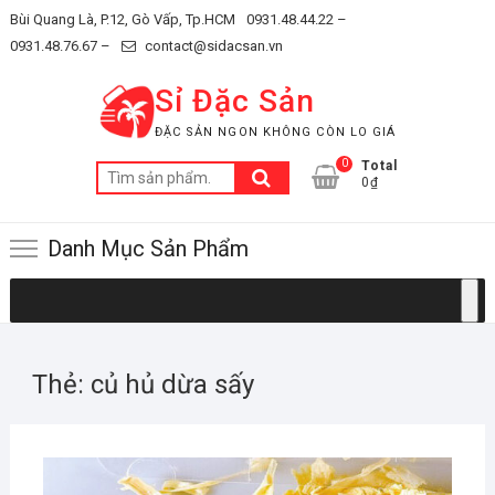
Skip
Bùi Quang Là, P.12, Gò Vấp, Tp.HCM
0931.48.44.22 –
to
0931.48.76.67 –
contact@sidacsan.vn
content
Sỉ Đặc Sản
ĐẶC SẢN NGON KHÔNG CÒN LO GIÁ
0
Total
Tìm
0₫
kiếm:
Danh Mục Sản Phẩm
Thẻ:
củ hủ dừa sấy