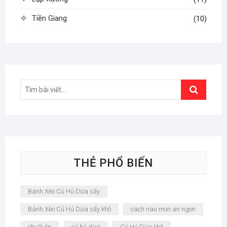
Tiền Giang
(10)
Search
…
THẺ PHỔ BIẾN
Bánh Xèo Củ Hủ Dừa sấy
Bánh Xèo Củ Hủ Dừa sấy khô
cach nau mon an ngon
chuối ép
củ hủ dừa
Củ Hủ Dừa khô