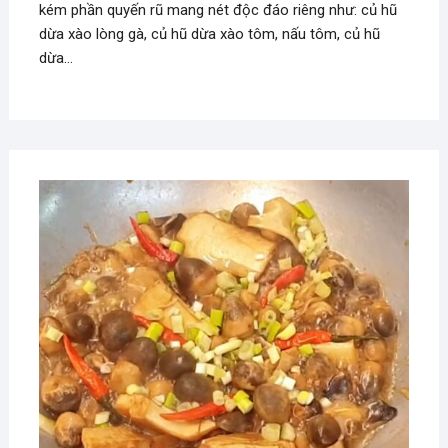
kém phần quyến rũ mang nét độc đáo riêng như: củ hũ
dừa xào lòng gà, củ hũ dừa xào tôm, nấu tôm, củ hũ
dừa…