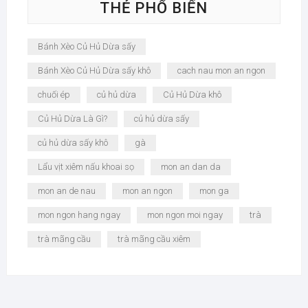
THẺ PHỔ BIẾN
Bánh Xèo Củ Hủ Dừa sấy
Bánh Xèo Củ Hủ Dừa sấy khô
cach nau mon an ngon
chuối ép
củ hủ dừa
Củ Hủ Dừa khô
Củ Hủ Dừa Là Gì?
củ hủ dừa sấy
củ hủ dừa sấy khô
gà
Lẩu vịt xiêm nấu khoai sọ
mon an dan da
mon an de nau
mon an ngon
mon ga
mon ngon hang ngay
mon ngon moi ngay
trà
trà mãng cầu
trà mãng cầu xiêm