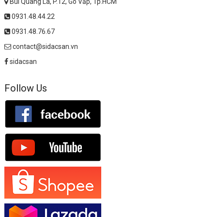
Bùi Quang Là, P.12, Gò Vấp, Tp.HCM
0931.48.44.22
0931.48.76.67
contact@sidacsan.vn
sidacsan
Follow Us