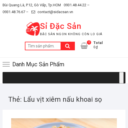
Skip
Bùi Quang Là, P.12, Gò Vấp, Tp.HCM
0931.48.44.22 –
to
0931.48.76.67 –
contact@sidacsan.vn
content
Sỉ Đặc Sản
ĐẶC SẢN NGON KHÔNG CÒN LO GIÁ
0
Total
Tìm
0₫
kiếm:
Danh Mục Sản Phẩm
Thẻ:
Lẩu vịt xiêm nấu khoai sọ