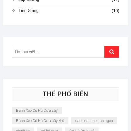
Tiền Giang
(10)
Search
…
THẺ PHỔ BIẾN
Bánh Xèo Củ Hủ Dừa sấy
Bánh Xèo Củ Hủ Dừa sấy khô
cach nau mon an ngon
chuối ép
củ hủ dừa
Củ Hủ Dừa khô