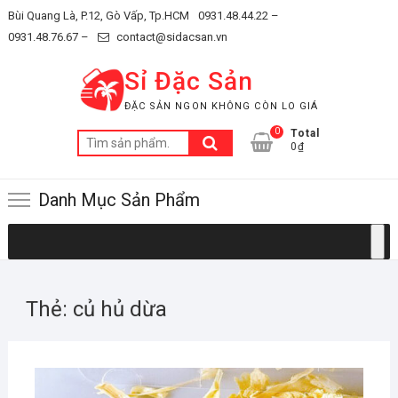
Skip
Bùi Quang Là, P.12, Gò Vấp, Tp.HCM
0931.48.44.22 –
to
0931.48.76.67 –
contact@sidacsan.vn
content
Sỉ Đặc Sản
ĐẶC SẢN NGON KHÔNG CÒN LO GIÁ
0
Total
Tìm
0₫
kiếm:
Danh Mục Sản Phẩm
Thẻ:
củ hủ dừa