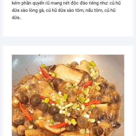
kém phần quyến rũ mang nét độc đáo riêng như: củ hũ
dừa xào lòng gà, củ hũ dừa xào tôm, nấu tôm, củ hũ
dừa…