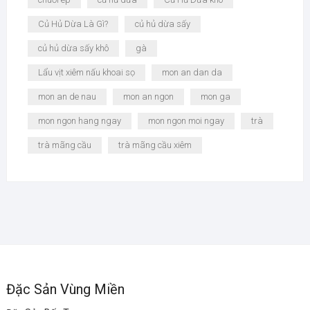
Củ Hủ Dừa Là Gì?
củ hủ dừa sấy
củ hủ dừa sấy khô
gà
Lẩu vịt xiêm nấu khoai sọ
mon an dan da
mon an de nau
mon an ngon
mon ga
mon ngon hang ngay
mon ngon moi ngay
trà
trà mãng cầu
trà mãng cầu xiêm
Đặc Sản Vùng Miền