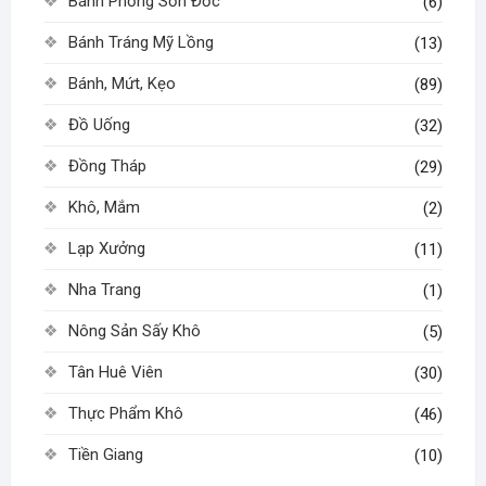
Bánh Phồng Sơn Đốc
(6)
được
chọn
chọn
Bánh Tráng Mỹ Lồng
trên
(13)
trên
trang
Bánh, Mứt, Kẹo
(89)
trang
sản
sản
phẩm
Đồ Uống
(32)
phẩm
Đồng Tháp
(29)
Khô, Mắm
(2)
Lạp Xưởng
(11)
Nha Trang
(1)
Nông Sản Sấy Khô
(5)
Tân Huê Viên
(30)
Thực Phẩm Khô
(46)
Tiền Giang
(10)