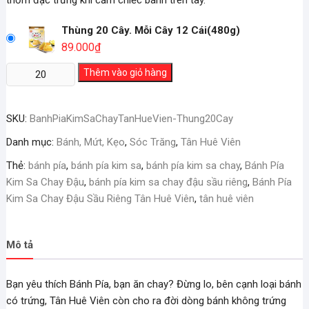
thơm đặc trưng khi cầm chiếc bánh trên tay.
Thùng 20 Cây. Mỗi Cây 12 Cái(480g)
89.000
₫
Bánh
Thêm vào giỏ hàng
Pía
Kim
SKU:
BanhPiaKimSaChayTanHueVien-Thung20Cay
Sa
Chay
Danh mục:
Bánh, Mứt, Kẹo
,
Sóc Trăng
,
Tân Huê Viên
Đậu
Thẻ:
bánh pía
,
bánh pía kim sa
,
bánh pía kim sa chay
,
Bánh Pía
Sầu
Kim Sa Chay Đậu
,
bánh pía kim sa chay đậu sầu riêng
,
Bánh Pía
Riêng
Kim Sa Chay Đậu Sầu Riêng Tân Huê Viên
,
tân huê viên
Tân
Huê
Viên
Mô tả
số
lượng
Bạn yêu thích Bánh Pía, bạn ăn chay? Đừng lo, bên cạnh loại bánh
có trứng, Tân Huê Viên còn cho ra đời dòng bánh không trứng