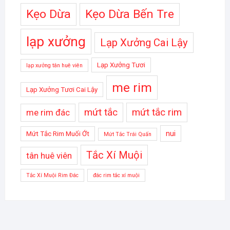
Kẹo Dừa
Kẹo Dừa Bến Tre
lạp xưởng
Lạp Xưởng Cai Lậy
Lạp Xưởng Tươi
lạp xưởng tân huê viên
me rim
Lạp Xưởng Tươi Cai Lậy
mứt tắc
mứt tắc rim
me rim đác
nui
Mứt Tắc Rim Muối Ớt
Mứt Tắc Trái Quấn
Tắc Xí Muội
tân huê viên
Tắc Xí Muội Rim Đác
đác rim tắc xí muội