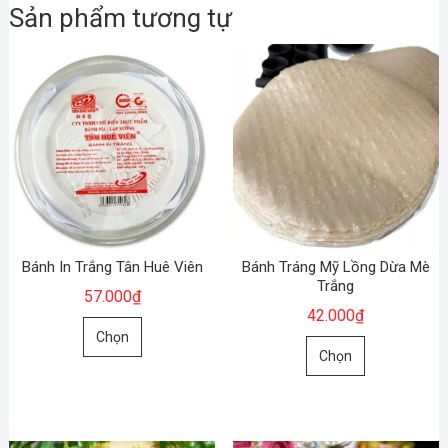
Sản phẩm tương tự
Bánh In Trắng Tân Huê Viên
Bánh Tráng Mỹ Lồng Dừa Mè
Trắng
57.000
₫
42.000
₫
Sản
Chọn
Sản
phẩm
Chọn
phẩm
này
này
có
có
nhiều
nhiều
biến