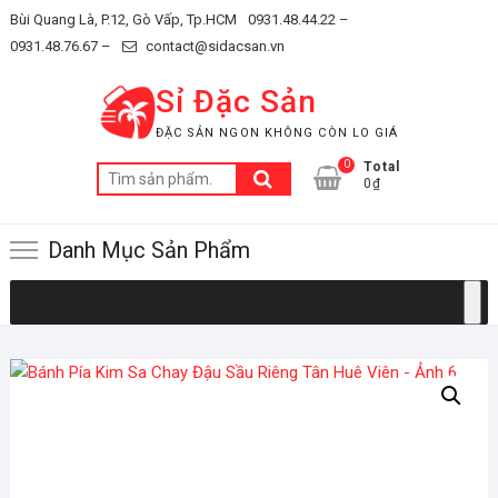
Skip
Bùi Quang Là, P.12, Gò Vấp, Tp.HCM
0931.48.44.22 –
to
0931.48.76.67 –
contact@sidacsan.vn
content
Sỉ Đặc Sản
ĐẶC SẢN NGON KHÔNG CÒN LO GIÁ
0
Total
Tìm
0₫
kiếm:
Danh Mục Sản Phẩm