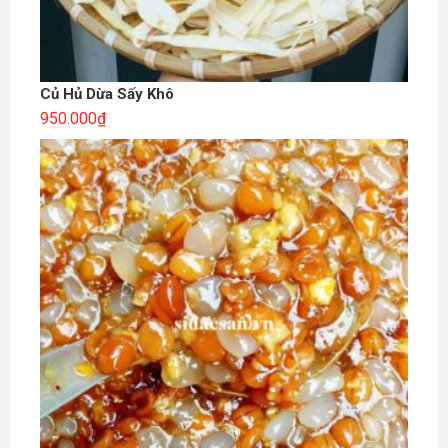
Củ Hủ Dừa Sấy Khô
950.000
₫