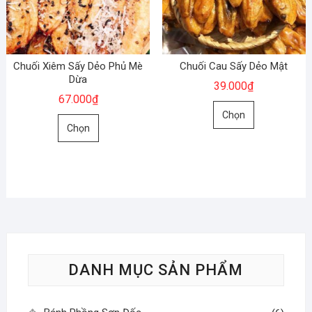
có
thể
thể
được
được
chọn
chọn
trên
Chuối Xiêm Sấy Dẻo Phủ Mè
Chuối Cau Sấy Dẻo Mật
trên
Dừa
trang
39.000
₫
trang
sản
67.000
₫
Sản
sản
phẩm
Chọn
Sản
phẩm
phẩm
Chọn
phẩm
này
này
có
có
nhiều
nhiều
biến
biến
thể.
thể.
Các
Các
tùy
tùy
chọn
DANH MỤC SẢN PHẨM
chọn
có
có
thể
thể
được