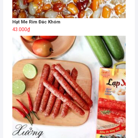
Hạt Me Rim Đác Khóm
43.000
₫