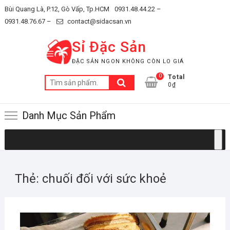
Skip
Bùi Quang Là, P.12, Gò Vấp, Tp.HCM
0931.48.44.22 –
to
0931.48.76.67 –
contact@sidacsan.vn
content
Sỉ Đặc Sản
ĐẶC SẢN NGON KHÔNG CÒN LO GIÁ
0
Total
Tìm
0₫
kiếm:
Danh Mục Sản Phẩm
Thẻ:
chuối đối với sức khoẻ