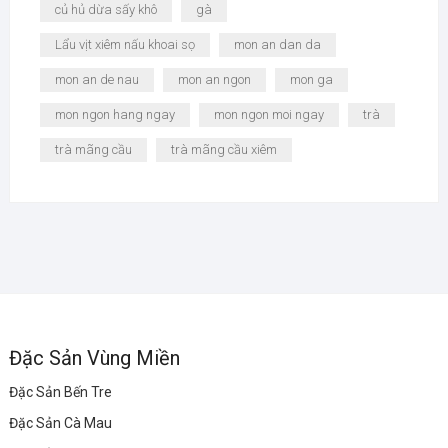
củ hủ dừa sấy khô
gà
Lẩu vịt xiêm nấu khoai sọ
mon an dan da
mon an de nau
mon an ngon
mon ga
mon ngon hang ngay
mon ngon moi ngay
trà
trà mãng cầu
trà mãng cầu xiêm
Đặc Sản Vùng Miền
Đặc Sản Bến Tre
Đặc Sản Cà Mau