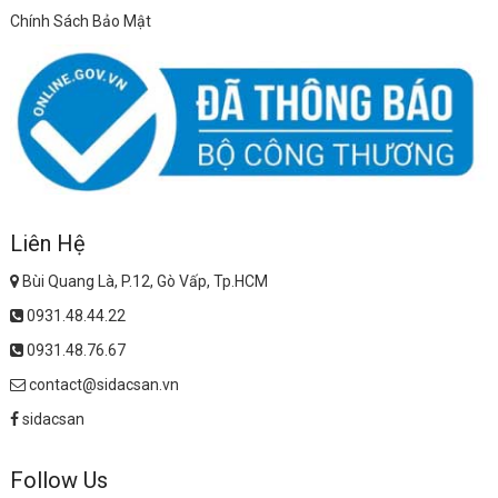
Chính Sách Bảo Mật
Liên Hệ
Bùi Quang Là, P.12, Gò Vấp, Tp.HCM
0931.48.44.22
0931.48.76.67
contact@sidacsan.vn
sidacsan
Follow Us