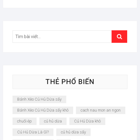
Search
…
THẺ PHỔ BIẾN
Bánh Xèo Củ Hủ Dừa sấy
Bánh Xèo Củ Hủ Dừa sấy khô
cach nau mon an ngon
chuối ép
củ hủ dừa
Củ Hủ Dừa khô
Củ Hủ Dừa Là Gì?
củ hủ dừa sấy