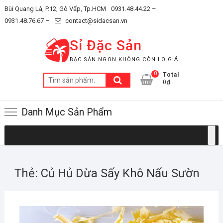
Skip
Bùi Quang Là, P.12, Gò Vấp, Tp.HCM
0931.48.44.22 –
to
0931.48.76.67 –
contact@sidacsan.vn
content
Sỉ Đặc Sản
ĐẶC SẢN NGON KHÔNG CÒN LO GIÁ
0
Total
Tìm
0₫
kiếm:
Danh Mục Sản Phẩm
Thẻ:
Củ Hủ Dừa Sấy Khô Nấu Sườn