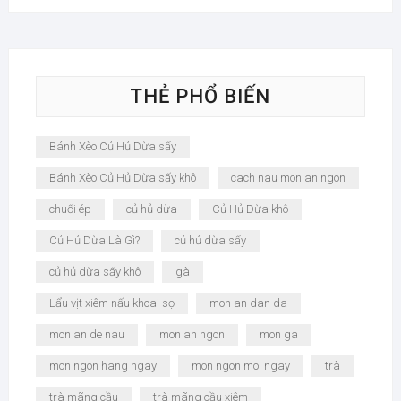
THẺ PHỔ BIẾN
Bánh Xèo Củ Hủ Dừa sấy
Bánh Xèo Củ Hủ Dừa sấy khô
cach nau mon an ngon
chuối ép
củ hủ dừa
Củ Hủ Dừa khô
Củ Hủ Dừa Là Gì?
củ hủ dừa sấy
củ hủ dừa sấy khô
gà
Lẩu vịt xiêm nấu khoai sọ
mon an dan da
mon an de nau
mon an ngon
mon ga
mon ngon hang ngay
mon ngon moi ngay
trà
trà mãng cầu
trà mãng cầu xiêm