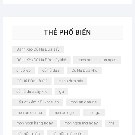
THẺ PHỔ BIẾN
Bánh Xèo Củ Hủ Dừa sấy
Bánh Xèo Củ Hủ Dừa sấy khô
cach nau mon an ngon
chuối ép
củ hủ dừa
Củ Hủ Dừa khô
Củ Hủ Dừa Là Gì?
củ hủ dừa sấy
củ hủ dừa sấy khô
gà
Lẩu vịt xiêm nấu khoai sọ
mon an dan da
mon an de nau
mon an ngon
mon ga
mon ngon hang ngay
mon ngon moi ngay
trà
trà mãng cầu
trà mãng cầu xiêm