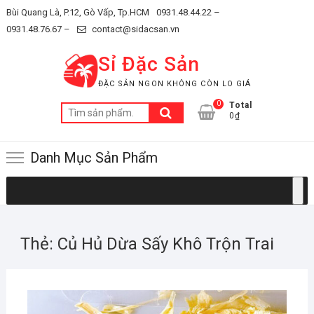
Skip
Bùi Quang Là, P.12, Gò Vấp, Tp.HCM
0931.48.44.22 –
to
0931.48.76.67 –
contact@sidacsan.vn
content
Sỉ Đặc Sản
ĐẶC SẢN NGON KHÔNG CÒN LO GIÁ
0
Total
Tìm
0₫
kiếm:
Danh Mục Sản Phẩm
Thẻ:
Củ Hủ Dừa Sấy Khô Trộn Trai