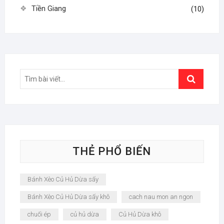
Tiền Giang
(10)
Search
…
THẺ PHỔ BIẾN
Bánh Xèo Củ Hủ Dừa sấy
Bánh Xèo Củ Hủ Dừa sấy khô
cach nau mon an ngon
chuối ép
củ hủ dừa
Củ Hủ Dừa khô