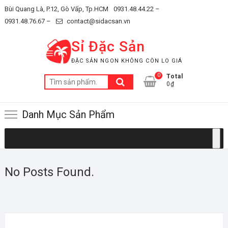
Skip
Bùi Quang Là, P.12, Gò Vấp, Tp.HCM
0931.48.44.22 –
to
0931.48.76.67 –
contact@sidacsan.vn
content
Sỉ Đặc Sản
ĐẶC SẢN NGON KHÔNG CÒN LO GIÁ
0
Total
Tìm
0₫
kiếm:
Danh Mục Sản Phẩm
No Posts Found.