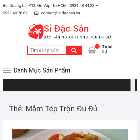
Skip
Bùi Quang Là, P.12, Gò Vấp, Tp.HCM
0931.48.44.22 –
to
0931.48.76.67 –
contact@sidacsan.vn
content
Sỉ Đặc Sản
ĐẶC SẢN NGON KHÔNG CÒN LO GIÁ
0
Total
Tìm
0₫
kiếm:
Danh Mục Sản Phẩm
Thẻ:
Mắm Tép Trộn Đu Đủ