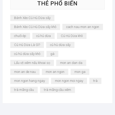
THẺ PHỔ BIẾN
Bánh Xèo Củ Hủ Dừa sấy
Bánh Xèo Củ Hủ Dừa sấy khô
cach nau mon an ngon
chuối ép
củ hủ dừa
Củ Hủ Dừa khô
Củ Hủ Dừa Là Gì?
củ hủ dừa sấy
củ hủ dừa sấy khô
gà
Lẩu vịt xiêm nấu khoai sọ
mon an dan da
mon an de nau
mon an ngon
mon ga
mon ngon hang ngay
mon ngon moi ngay
trà
trà mãng cầu
trà mãng cầu xiêm