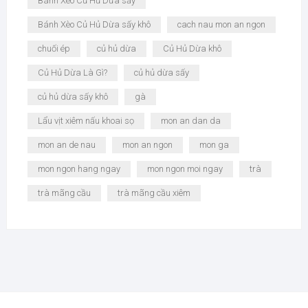
Bánh Xèo Củ Hủ Dừa sấy
Bánh Xèo Củ Hủ Dừa sấy khô
cach nau mon an ngon
chuối ép
củ hủ dừa
Củ Hủ Dừa khô
Củ Hủ Dừa Là Gì?
củ hủ dừa sấy
củ hủ dừa sấy khô
gà
Lẩu vịt xiêm nấu khoai sọ
mon an dan da
mon an de nau
mon an ngon
mon ga
mon ngon hang ngay
mon ngon moi ngay
trà
trà mãng cầu
trà mãng cầu xiêm