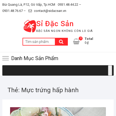
Skip
Bùi Quang Là, P.12, Gò Vấp, Tp.HCM
0931.48.44.22 –
to
0931.48.76.67 –
contact@sidacsan.vn
content
Sỉ Đặc Sản
ĐẶC SẢN NGON KHÔNG CÒN LO GIÁ
0
Total
Tìm
0₫
kiếm:
Danh Mục Sản Phẩm
Thẻ:
Mực trứng hấp hành