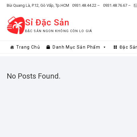
Skip
Bùi Quang Là, P.12, Gò Vấp, Tp.HCM
0931.48.44.22 –
0931.48.76.67 –
to
content
Sỉ Đặc Sản
ĐẶC SẢN NGON KHÔNG CÒN LO GIÁ
Trang Chủ
Danh Mục Sản Phẩm
Đặc Sả
No Posts Found.