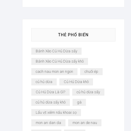
THẺ PHỔ BIẾN
Bánh Xèo Củ Hủ Dừa sấy
Bánh Xèo Củ Hủ Dừa sấy khô
cach nau mon an ngon
chuối ép
củ hủ dừa
Củ Hủ Dừa khô
Củ Hủ Dừa Là Gì?
củ hủ dừa sấy
củ hủ dừa sấy khô
gà
Lẩu vịt xiêm nấu khoai sọ
mon an dan da
mon an de nau