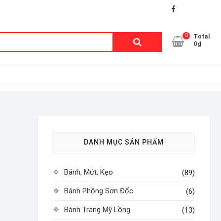
facebook
shopee
lazada
0
Tìm
Total
0₫
kiếm:
DANH MỤC SẢN PHẨM
Bánh, Mứt, Kẹo
(89)
Bánh Phồng Sơn Đốc
(6)
Bánh Tráng Mỹ Lồng
(13)