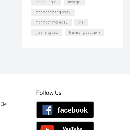
mon an ngon
mon ga
mon ngon hang ngay
mon ngon moi ngay
trà
trà mãng cầu
trà mãng cầu xiêm
Follow Us
.HCM