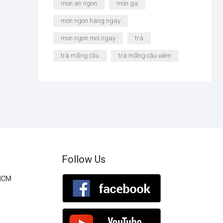
mon an ngon
mon ga
mon ngon hang ngay
mon ngon moi ngay
trà
trà mãng cầu
trà mãng cầu xiêm
Follow Us
.HCM