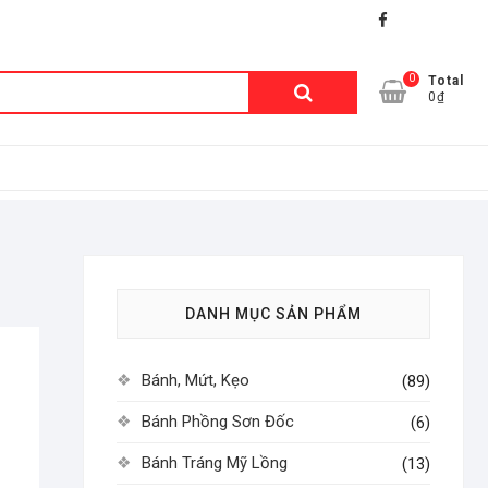
facebook
shopee
lazada
0
Tìm
Total
0₫
kiếm:
DANH MỤC SẢN PHẨM
Bánh, Mứt, Kẹo
(89)
Bánh Phồng Sơn Đốc
(6)
Bánh Tráng Mỹ Lồng
(13)