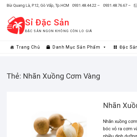
Skip
Bùi Quang Là, P.12, Gò Vấp, Tp.HCM
0931.48.44.22 –
0931.48.76.67 –
to
content
Sỉ Đặc Sản
ĐẶC SẢN NGON KHÔNG CÒN LO GIÁ
Trang Chủ
Danh Mục Sản Phẩm
Đặc Sả
Thẻ:
Nhãn Xuồng Cơm Vàng
Nhãn Xuồ
Nhãn xuồng cơm v
bóc vỏ ra cơm v
nhiều dinh dưỡn