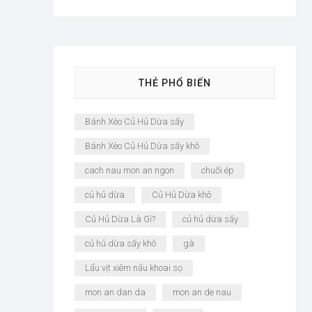
THẺ PHỔ BIẾN
Bánh Xèo Củ Hủ Dừa sấy
Bánh Xèo Củ Hủ Dừa sấy khô
cach nau mon an ngon
chuối ép
củ hủ dừa
Củ Hủ Dừa khô
Củ Hủ Dừa Là Gì?
củ hủ dừa sấy
củ hủ dừa sấy khô
gà
Lẩu vịt xiêm nấu khoai sọ
mon an dan da
mon an de nau