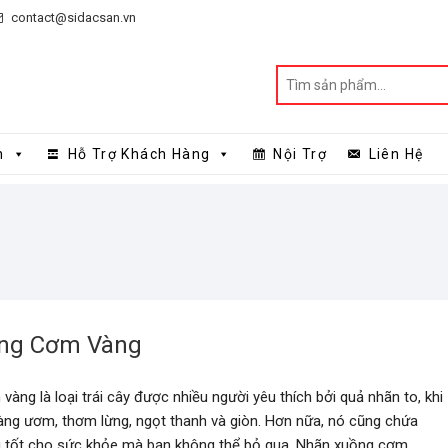
contact@sidacsan.vn
n
Hỗ Trợ Khách Hàng
Nội Trợ
Liên Hệ
ng Cơm Vàng
àng là loại trái cây được nhiều người yêu thích bởi quả nhãn to, khi
àng ươm, thơm lừng, ngọt thanh và giòn. Hơn nữa, nó cũng chứa
g tốt cho sức khỏe mà bạn không thể bỏ qua. Nhãn xuồng cơm…