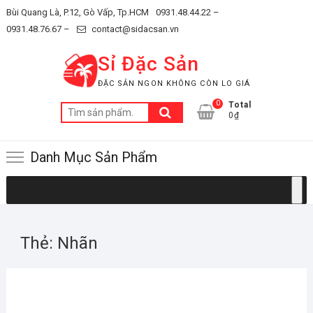
Skip
Bùi Quang Là, P.12, Gò Vấp, Tp.HCM
0931.48.44.22 –
to
0931.48.76.67 –
contact@sidacsan.vn
content
Sỉ Đặc Sản
ĐẶC SẢN NGON KHÔNG CÒN LO GIÁ
0
Total
Tìm
0₫
kiếm:
Danh Mục Sản Phẩm
Thẻ:
Nhãn