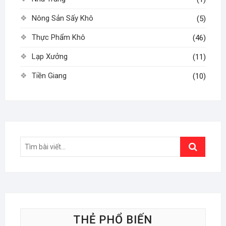
Nông Sản Sấy Khô
(5)
Thực Phẩm Khô
(46)
Lạp Xưởng
(11)
Tiền Giang
(10)
Search
…
THẺ PHỔ BIẾN