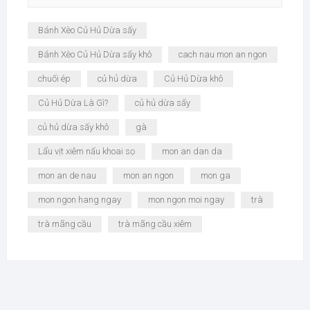
Bánh Xèo Củ Hủ Dừa sấy
Bánh Xèo Củ Hủ Dừa sấy khô
cach nau mon an ngon
chuối ép
củ hủ dừa
Củ Hủ Dừa khô
Củ Hủ Dừa Là Gì?
củ hủ dừa sấy
củ hủ dừa sấy khô
gà
Lẩu vịt xiêm nấu khoai sọ
mon an dan da
mon an de nau
mon an ngon
mon ga
mon ngon hang ngay
mon ngon moi ngay
trà
trà mãng cầu
trà mãng cầu xiêm